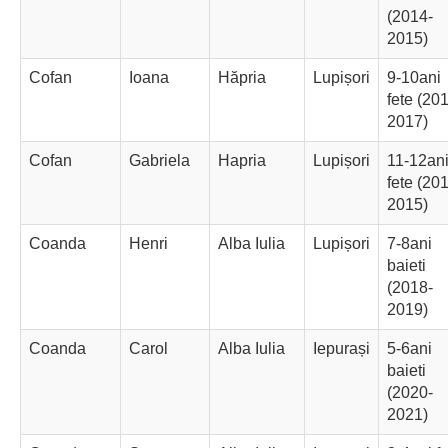
(2014-
2015)
Cofan
Ioana
Hăpria
Lupișori
9-10ani
fete (20
2017)
Cofan
Gabriela
Hapria
Lupișori
11-12an
fete (20
2015)
Coanda
Henri
Alba Iulia
Lupișori
7-8ani
baieti
(2018-
2019)
Coanda
Carol
Alba Iulia
Iepurași
5-6ani
baieti
(2020-
2021)