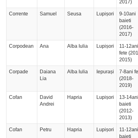
2017)
Corrente
Samuel
Seusa
Lupișori
9-10ani
baieti
(2016-
2017)
Corpodean
Ana
Alba Iulia
Lupișori
11-12an
fete (20
2015)
Corpade
Daiana
Alba Iulia
Iepurași
7-8ani f
Lia
(2018-
2019)
Cofan
David
Hapria
Lupișori
13-14an
Andrei
baieti
(2012-
2013)
Cofan
Petru
Hapria
Lupișori
11-12an
baieti