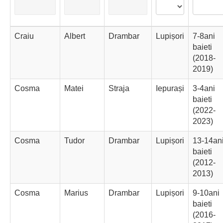
Craiu
Albert
Drambar
Lupișori
7-8ani
baieti
(2018-
2019)
Cosma
Matei
Straja
Iepurași
3-4ani
baieti
(2022-
2023)
Cosma
Tudor
Drambar
Lupișori
13-14an
baieti
(2012-
2013)
Cosma
Marius
Drambar
Lupișori
9-10ani
baieti
(2016-