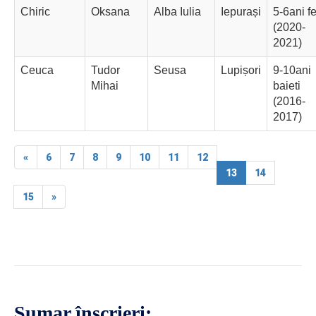
Chiric
Oksana
Alba Iulia
Iepurași
5-6ani f
(2020-
2021)
Ceuca
Tudor
Seusa
Lupișori
9-10ani
Mihai
baieti
(2016-
2017)
«
6
7
8
9
10
11
12
13
14
15
»
Sumar înscrieri: