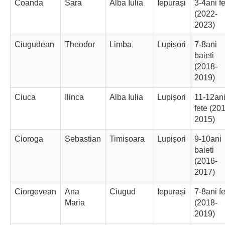
Coanda
Sara
Alba Iulia
Iepurași
3-4ani f
(2022-
2023)
Ciugudean
Theodor
Limba
Lupișori
7-8ani
baieti
(2018-
2019)
Ciuca
Ilinca
Alba Iulia
Lupișori
11-12an
fete (20
2015)
Cioroga
Sebastian
Timisoara
Lupișori
9-10ani
baieti
(2016-
2017)
Ciorgovean
Ana
Ciugud
Iepurași
7-8ani f
Maria
(2018-
2019)