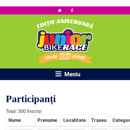

Meniu
Participanți
Total: 300 înscriși
Nume
Prenume
Localitate
Traseu
Categor