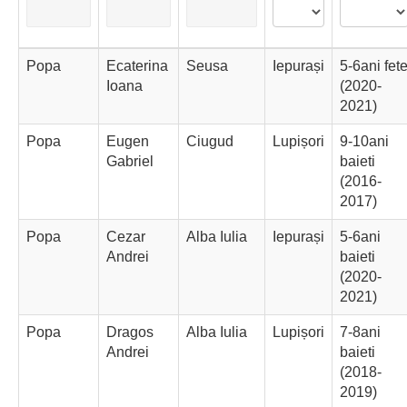
Popa
Ecaterina
Seusa
Iepurași
5-6ani fet
Ioana
(2020-
2021)
Popa
Eugen
Ciugud
Lupișori
9-10ani
Gabriel
baieti
(2016-
2017)
Popa
Cezar
Alba Iulia
Iepurași
5-6ani
Andrei
baieti
(2020-
2021)
Popa
Dragos
Alba Iulia
Lupișori
7-8ani
Andrei
baieti
(2018-
2019)