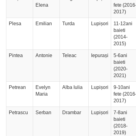
Elena
fete (2016
2017)
Plesa
Emilian
Turda
Lupișori
11-12ani
baieti
(2014-
2015)
Pintea
Antonie
Teleac
Iepurași
5-6ani
baieti
(2020-
2021)
Petrean
Evelyn
Alba Iulia
Lupișori
9-10ani
Maria
fete (2016
2017)
Petrascu
Serban
Drambar
Lupișori
7-8ani
baieti
(2018-
2019)