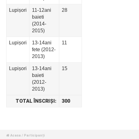
Lupișori
11-12ani
28
baieti
(2014-
2015)
Lupișori
13-14ani
11
fete (2012-
2013)
Lupișori
13-14ani
15
baieti
(2012-
2013)
TOTAL ÎNSCRIȘI:
300
Acasa
/ Participanți
