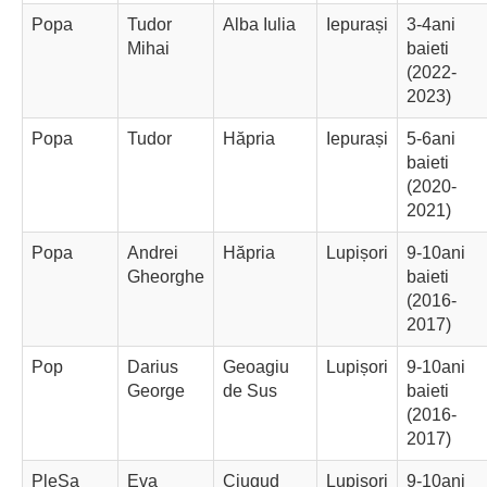
Popa
Tudor
Alba Iulia
Iepurași
3-4ani
Mihai
baieti
(2022-
2023)
Popa
Tudor
Hăpria
Iepurași
5-6ani
baieti
(2020-
2021)
Popa
Andrei
Hăpria
Lupișori
9-10ani
Gheorghe
baieti
(2016-
2017)
Pop
Darius
Geoagiu
Lupișori
9-10ani
George
de Sus
baieti
(2016-
2017)
PleȘa
Eva
Ciugud
Lupișori
9-10ani