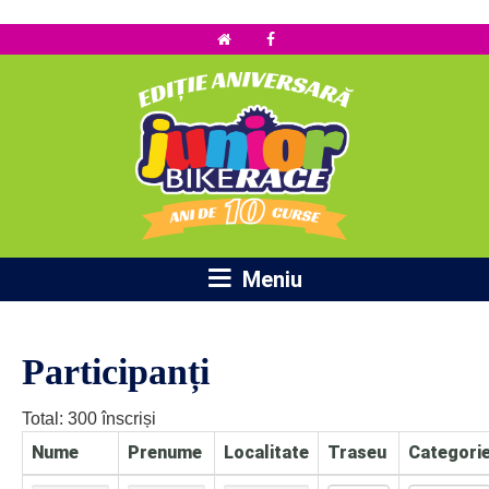

Meniu
Participanți
Total: 300 înscriși
Nume
Prenume
Localitate
Traseu
Categori