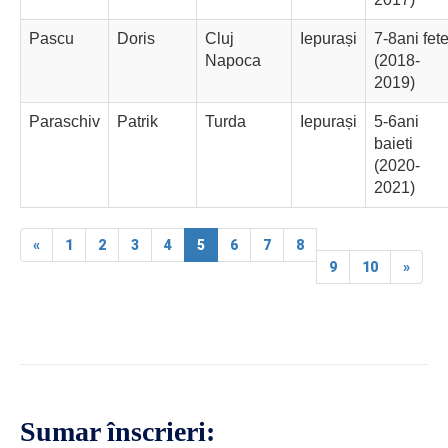
Pascu
Doris
Cluj
Iepurași
7-8ani fet
Napoca
(2018-
2019)
Paraschiv
Patrik
Turda
Iepurași
5-6ani
baieti
(2020-
2021)
«
1
2
3
4
5
6
7
8
9
10
»
Sumar înscrieri: