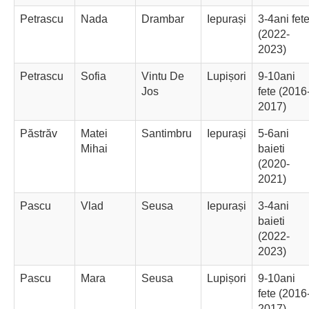
Petrascu
Nada
Drambar
Iepurași
3-4ani fet
(2022-
2023)
Petrascu
Sofia
Vintu De
Lupișori
9-10ani
Jos
fete (2016
2017)
Păstrăv
Matei
Santimbru
Iepurași
5-6ani
Mihai
baieti
(2020-
2021)
Pascu
Vlad
Seusa
Iepurași
3-4ani
baieti
(2022-
2023)
Pascu
Mara
Seusa
Lupișori
9-10ani
fete (2016
2017)