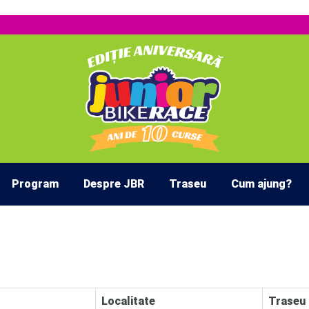
Program
Despre JBR
Traseu
Cum ajung?
Localitate
Traseu