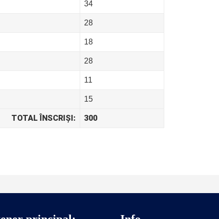
34
28
18
28
11
15
TOTAL ÎNSCRIȘI:
300
ener principal:
Info