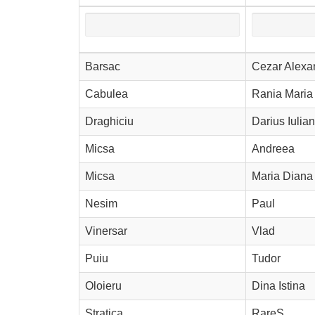
Barsac
Cezar Alexa
Cabulea
Rania Maria
Draghiciu
Darius Iulian
Micsa
Andreea
Micsa
Maria Diana
Nesim
Paul
Vinersar
Vlad
Puiu
Tudor
Oloieru
Dina Istina
Stratica
RareȘ