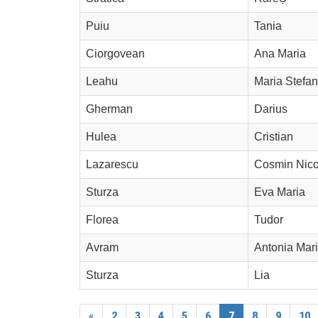
Puiu
Tania
Ciorgovean
Ana Maria
Leahu
Maria Stefan
Gherman
Darius
Hulea
Cristian
Lazarescu
Cosmin Nico
Sturza
Eva Maria
Florea
Tudor
Avram
Antonia Mar
Sturza
Lia
«
2
3
4
5
6
7
8
9
10