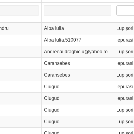
ndru
Alba Iulia
Lupișori
Alba Iulia,510077
Iepurași
Andreeai.draghiciu@yahoo.ro
Lupișori
Caransebes
Iepurași
Caransebes
Lupișori
Ciugud
Iepurași
Ciugud
Iepurași
Ciugud
Lupișori
Ciugud
Lupișori
Ciugud
Lupișori